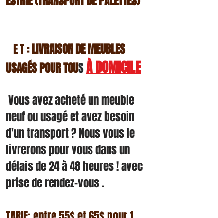
ESTRIE (TRAN
SPORT DE PALETTES)
E T
LIVRAISON
DE MEUBLES
:
À DOMICILE
USAGÉS POUR TOU
S
Vous avez acheté un meuble
neuf ou usagé et avez besoin
d'un transport ? Nous vous le
livrerons pour vous dans un
délais de 24 à 48 heures ! avec
prise de rendez-vous .
TARIF: entre 55$ et 65$ pour 1