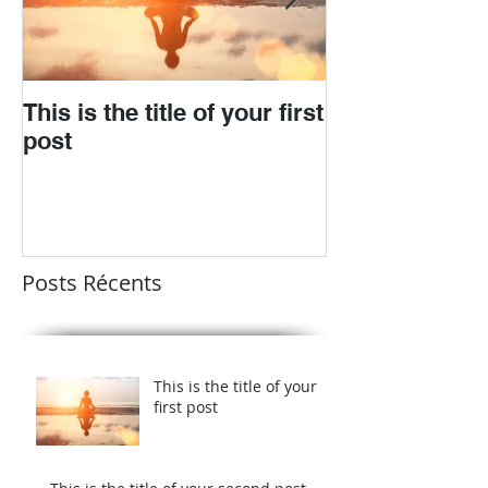
This is the title of your first
This is the titl
post
second post
Posts Récents
This is the title of your
first post