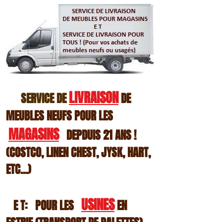
LIVRAISON
SERVICE DE
DE
MEUBLES NEUFS POUR LES
MAGASINS
DEPDUIS 21 ANS !
(COSTCO, LI
NEN CHEST, JYSK, HART,
ETC...)
USINES
E T:
PO
UR LES
EN