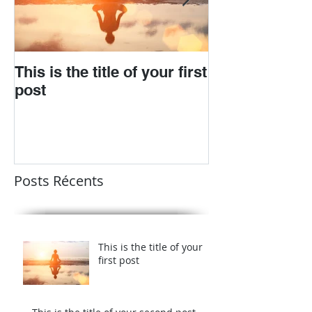
This is the title of your first
This is the titl
post
second post
Posts Récents
This is the title of your
first post