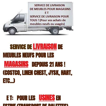
LIVRAISON
SERVICE DE
DE
MEUBLES NEUFS POUR LES
MAGASINS
DEPDUIS 21 ANS !
(COSTCO, LI
NEN CHEST, JYSK, HART,
ETC...)
USINES
E T:
PO
UR LES
EN