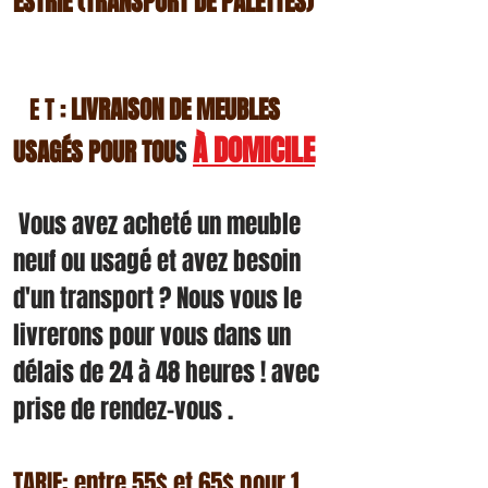
ESTRIE (TRAN
SPORT DE PALETTES)
E T
LIVRAISON
DE MEUBLES
:
À DOMICILE
USAGÉS POUR TOU
S
Vous avez acheté un meuble
neuf ou usagé et avez besoin
d'un transport ? Nous vous le
livrerons pour vous dans un
délais de 24 à 48 heures ! avec
prise de rendez-vous .
TARIF: entre 55$ et 65$ pour 1