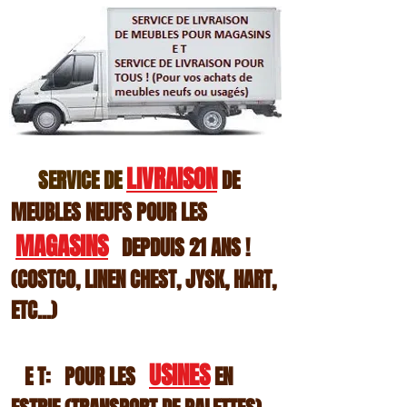
LIVRAISON
SERVICE DE
DE
MEUBLES NEUFS POUR LES
MAGASINS
DEPDUIS 21 ANS !
(COSTCO, LI
NEN CHEST, JYSK, HART,
ETC...)
USINES
E T:
PO
UR LES
EN