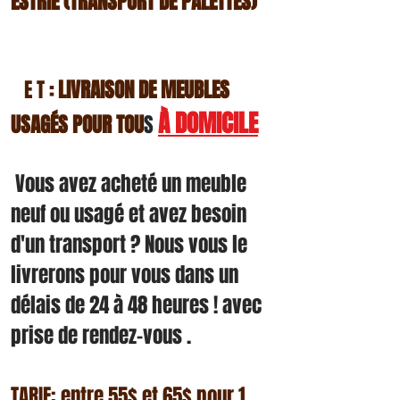
ESTRIE (TRAN
SPORT DE PALETTES)
E T
LIVRAISON
DE MEUBLES
:
À DOMICILE
USAGÉS POUR TOU
S
Vous avez acheté un meuble
neuf ou usagé et avez besoin
d'un transport ? Nous vous le
livrerons pour vous dans un
délais de 24 à 48 heures ! avec
prise de rendez-vous .
TARIF: entre 55$ et 65$ pour 1